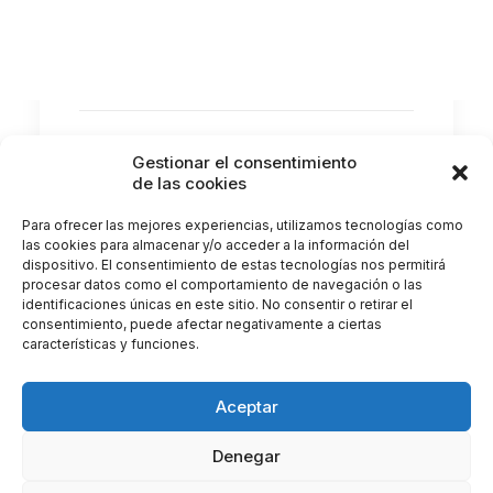
Los accidentes oculares son más comunes
de lo que pensamos, tanto en entornos…
by Clínica Castellote
Gestionar el consentimiento
de las cookies
Para ofrecer las mejores experiencias, utilizamos tecnologías como
las cookies para almacenar y/o acceder a la información del
dispositivo. El consentimiento de estas tecnologías nos permitirá
procesar datos como el comportamiento de navegación o las
identificaciones únicas en este sitio. No consentir o retirar el
consentimiento, puede afectar negativamente a ciertas
características y funciones.
Aceptar
Denegar
© 2026 Clínica Castellote. All rights reserved |
Gestionar