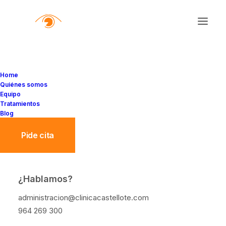
Home
Quiénes somos
Equipo
Tratamientos
Blog
Pide cita
¿Hablamos?
Cómo prevenir accidentes
administracion@clinicacastellote.com
oculares en el trabajo y el
964 269 300
hogar