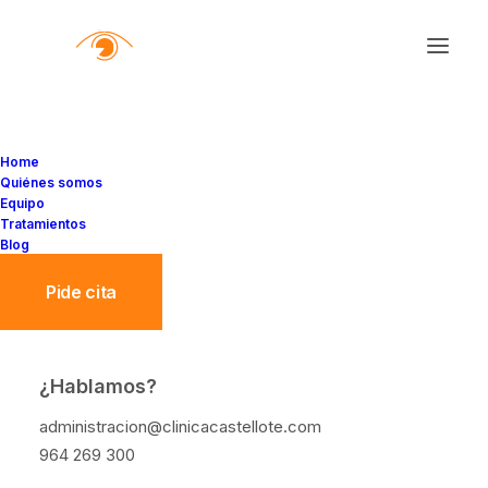
Home
Quiénes somos
Equipo
Tratamientos
Blog
Pide cita
¿Hablamos?
¿Pueden las alergias
administracion@clinicacastellote.com
afectar tu visión?
964 269 300