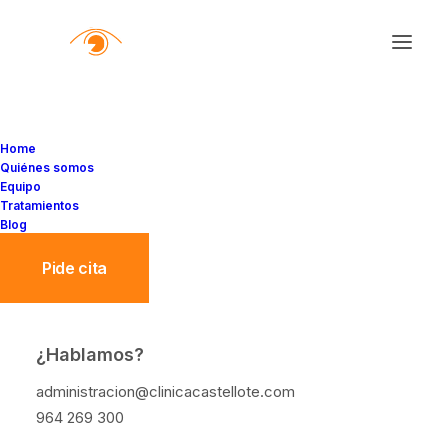
Home
Quiénes somos
Equipo
Tratamientos
Blog
Pide cita
¿Hablamos?
La mejor dieta para cuidar
administracion@clinicacastellote.com
tu visión: alimentos
964 269 300
esenciales para la salud