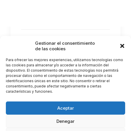
A pesar de la popularidad de noticias en
medios que sugieren que la luz azul…
by Clínica Castellote
Gestionar el consentimiento
de las cookies
Para ofrecer las mejores experiencias, utilizamos tecnologías como
las cookies para almacenar y/o acceder a la información del
dispositivo. El consentimiento de estas tecnologías nos permitirá
procesar datos como el comportamiento de navegación o las
identificaciones únicas en este sitio. No consentir o retirar el
consentimiento, puede afectar negativamente a ciertas
características y funciones.
Aceptar
Denegar
© 2026 Clínica Castellote. All rights reserved |
Gestionar