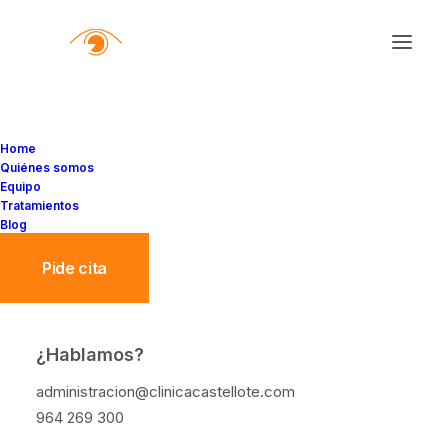
Home
Quiénes somos
Equipo
Tratamientos
Blog
Pide cita
¿Hablamos?
La luz azul y sus efectos:
administracion@clinicacastellote.com
recomendaciones
964 269 300
prácticas