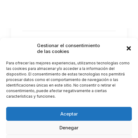
Hoy os hablamos de 10 hábitos diarios que
dañan vuestra visión sin que lo…
by Clínica Castellote
Gestionar el consentimiento
de las cookies
Para ofrecer las mejores experiencias, utilizamos tecnologías como
las cookies para almacenar y/o acceder a la información del
dispositivo. El consentimiento de estas tecnologías nos permitirá
procesar datos como el comportamiento de navegación o las
identificaciones únicas en este sitio. No consentir o retirar el
consentimiento, puede afectar negativamente a ciertas
características y funciones.
Aceptar
Denegar
© 2026 Clínica Castellote. All rights reserved |
Gestionar