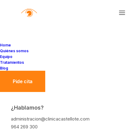
Home
Quiénes somos
Equipo
Tratamientos
Blog
Pide cita
¿Hablamos?
10 hábitos diarios que
administracion@clinicacastellote.com
pueden dañar tu visión sin
964 269 300
que lo notes