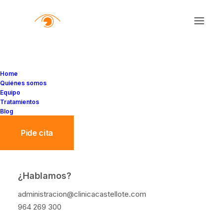
Home
Quiénes somos
Equipo
Tratamientos
Blog
Pide cita
¿Hablamos?
¿HAS SUFRIDO ALGUNA
administracion@clinicacastellote.com
VEZ MIGRAÑA OCULAR?
964 269 300