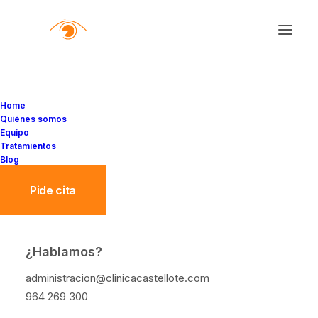
Home
Quiénes somos
Equipo
Tratamientos
Blog
Pide cita
¿Hablamos?
Los mejores ejercicios
administracion@clinicacastellote.com
para relajar la vista
964 269 300
después de un día frente