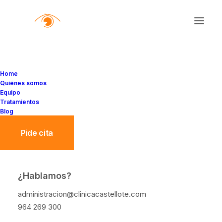
Home
Quiénes somos
Equipo
Tratamientos
Blog
Pide cita
¿Hablamos?
¿Con qué frecuencia
administracion@clinicacastellote.com
deberías realizarte un
964 269 300
examen ocular?