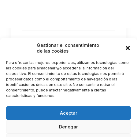
La frecuencia con la que debes realizarte
un examen ocular depende de tu edad,…
by Clínica Castellote
Gestionar el consentimiento
de las cookies
Para ofrecer las mejores experiencias, utilizamos tecnologías como
las cookies para almacenar y/o acceder a la información del
dispositivo. El consentimiento de estas tecnologías nos permitirá
procesar datos como el comportamiento de navegación o las
identificaciones únicas en este sitio. No consentir o retirar el
consentimiento, puede afectar negativamente a ciertas
características y funciones.
Aceptar
Denegar
© 2026 Clínica Castellote. All rights reserved |
Gestionar