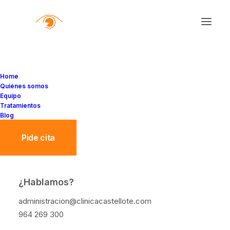
Home
Quiénes somos
Equipo
Tratamientos
Blog
Pide cita
¿Hablamos?
CUIDA TUS OJOS:
administracion@clinicacastellote.com
CONSEJOS SIMPLES
964 269 300
PARA UNA SALUD