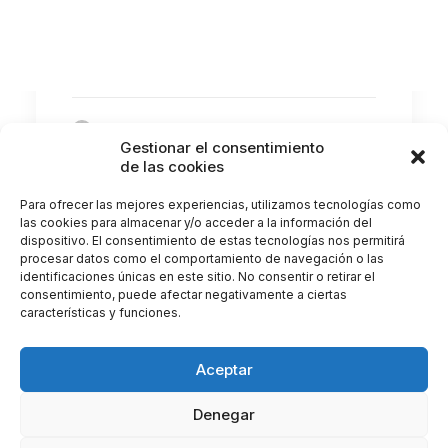
La salud visual durante la infancia es
fundamental para el correcto desarrollo…
by Clínica Castellote
Gestionar el consentimiento
de las cookies
Para ofrecer las mejores experiencias, utilizamos tecnologías como
las cookies para almacenar y/o acceder a la información del
dispositivo. El consentimiento de estas tecnologías nos permitirá
procesar datos como el comportamiento de navegación o las
identificaciones únicas en este sitio. No consentir o retirar el
consentimiento, puede afectar negativamente a ciertas
características y funciones.
Aceptar
Denegar
© 2026 Clínica Castellote. All rights reserved |
Gestionar