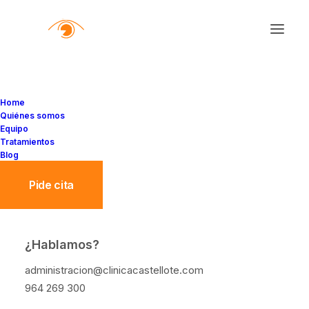
Home
Quiénes somos
Equipo
Tratamientos
Blog
Pide cita
¿Hablamos?
Señales de alerta visual
administracion@clinicacastellote.com
en niños que no debes
964 269 300
pasar por alto