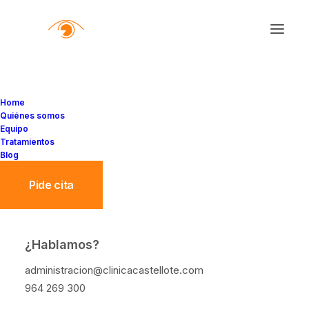
Home
Quiénes somos
Equipo
Tratamientos
Blog
Pide cita
DSLT: el láser definitivo
¿Hablamos?
para tratar el glaucoma
administracion@clinicacastellote.com
El glaucoma es una de las principales
964 269 300
causas de pérdida de visión irreversible…