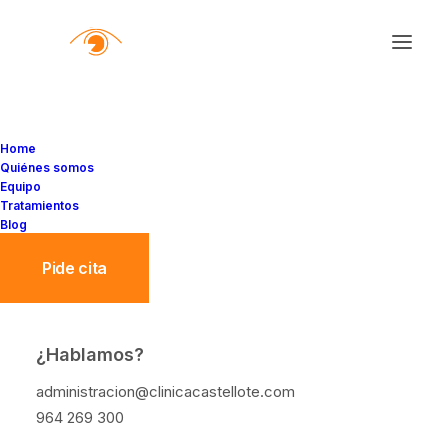
Home
Quiénes somos
Equipo
Tratamientos
Blog
Pide cita
¿Hablamos?
Miodesopsias, las
administracion@clinicacastellote.com
famosas moscas volantes
964 269 300