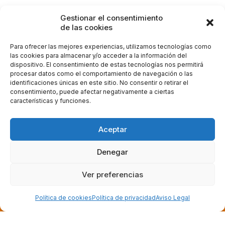
CONSEJOS
CUIDADOS
MAQUILLAJE
Gestionar el consentimiento
de las cookies
OFTALMOLOGÍA
PREVENCIÓN
SALUD OCULAR
SÍNTOMAS
Para ofrecer las mejores experiencias, utilizamos tecnologías como
las cookies para almacenar y/o acceder a la información del
dispositivo. El consentimiento de estas tecnologías nos permitirá
procesar datos como el comportamiento de navegación o las
identificaciones únicas en este sitio. No consentir o retirar el
consentimiento, puede afectar negativamente a ciertas
características y funciones.
Aceptar
Denegar
© 2026 Clínica Castellote. All rights reserved |
Gestionar
Ver preferencias
consentimiento
Política de cookies
Política de privacidad
Aviso Legal
Llámanos
964 269 300