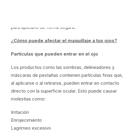
A continuación, te explicamos cómo el maquillaje
puede dañar tus ojos y qué consejos puedes seguir
para aplicarlo de forma segura.
¿Cómo puede afectar el maquillaje a tus ojos?
Partículas que pueden entrar en el ojo
Los productos como las sombras, delineadores y
máscaras de pestañas contienen partículas finas que,
al aplicarse o al retirarse, pueden entrar en contacto
directo con la superficie ocular. Esto puede causar
molestias como:
Irritación
Enrojecimiento
Lagrimeo excesivo