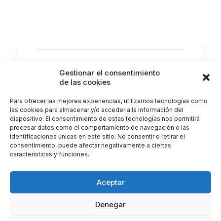
Hoy hablamos de la tan de moda cirugía
palpebral que te ayudará a rejuvenecer…
by Clínica Castellote
Gestionar el consentimiento
de las cookies
Para ofrecer las mejores experiencias, utilizamos tecnologías como
las cookies para almacenar y/o acceder a la información del
dispositivo. El consentimiento de estas tecnologías nos permitirá
procesar datos como el comportamiento de navegación o las
identificaciones únicas en este sitio. No consentir o retirar el
consentimiento, puede afectar negativamente a ciertas
características y funciones.
Aceptar
Denegar
© 2026 Clínica Castellote. All rights reserved |
Gestionar