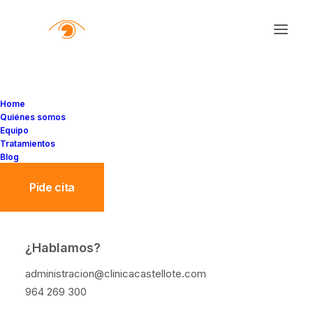
Home
Quiénes somos
Equipo
Tratamientos
Blog
Pide cita
¿Hablamos?
BLEFAROPLASTIA
administracion@clinicacastellote.com
SUPERIOR, TODO LO QUE
964 269 300
DEBES SABER